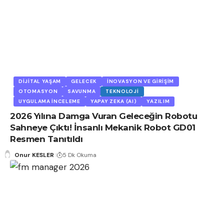
DIJITAL YAŞAM
GELECEK
İNOVASYON VE GIRIŞIM
OTOMASYON
SAVUNMA
TEKNOLOJI
UYGULAMA İNCELEME
YAPAY ZEKA (AI)
YAZILIM
2026 Yılına Damga Vuran Geleceğin Robotu
Sahneye Çıktı! İnsanlı Mekanik Robot GD01
Resmen Tanıtıldı
Onur KESLER
5 Dk Okuma