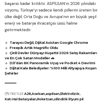
başarısı kadar kritiktir. ASPİLSAN’ın 2026 yılındaki
vizyonu, Türkiye’yi sadece kendi pillerini üreten bir
ülke değil; Orta Doğu ve Avrupa’nın en büyük yeşil
enerji ve batarya ihracatçısı üssü haline
getirmektedir.
Tarayıcı Değil, Dijital Asistan Google Chrome
Freepik Artık Magnific Oldu
Çinli Devler Dünyayı Kuşattı! 2026 Satış Rakamları
ve En Çok Satan Modeller 🚗
DJI’dan 8K Panoramik Uçuş ve Pocket 4 Devrimi
Dijital Kale Belediyeler: %100 Milli Altyapıya Koşan
Şehirler
ETİKETLER
A28
Aselsan
aspilsan
Elektrolizör
Katı Hal Bataryaları
Roketsan
silindirik lityum pil