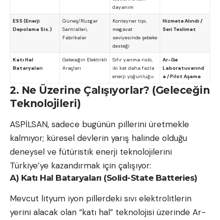
dayanım
ESS (Enerji
Güneş/Rüzgar
Konteyner tipi,
Hizmete Alındı /
Depolama Sis.)
Santralleri,
megavat
Seri Teslimat
Fabrikalar
seviyesinde şebeke
desteği
Katı Hal
Geleceğin Elektrikli
Sıfır yanma riski,
Ar-Ge
Bataryaları
Araçları
iki kat daha fazla
Laboratuvarınd
enerji yoğunluğu
a / Pilot Aşama
2. Ne Üzerine Çalışıyorlar? (Geleceğin
Teknolojileri)
ASPİLSAN, sadece bugünün pillerini üretmekle
kalmıyor; küresel devlerin yarış halinde olduğu
deneysel ve fütüristik enerji teknolojilerini
Türkiye’ye kazandırmak için çalışıyor:
A) Katı Hal Bataryaları (Solid-State Batteries)
Mevcut lityum iyon pillerdeki sıvı elektrolitlerin
yerini alacak olan “katı hal” teknolojisi üzerinde Ar-