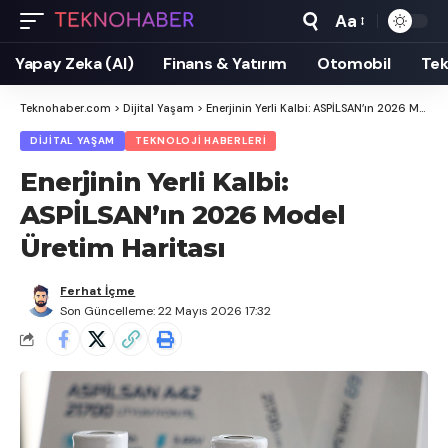
Aa
Yapay Zeka (AI)
Finans & Yatırım
Otomobil
Tek
Teknohaber.com
>
Dijital Yaşam
>
Enerjinin Yerli Kalbi: ASPİLSAN’ın 2026 Model Üretim Haritası
DIJITAL YAŞAM
TEKNOLOJI HABERLERI
Enerjinin Yerli Kalbi:
ASPİLSAN’ın 2026 Model
Üretim Haritası
Ferhat İçme
Son Güncelleme: 22 Mayıs 2026 17:32