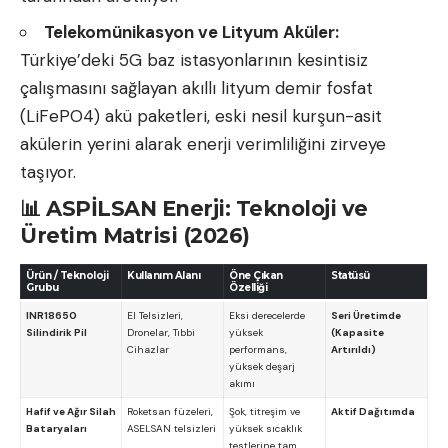
Telekomünikasyon ve Lityum Aküler:
Türkiye’deki 5G baz istasyonlarının kesintisiz
çalışmasını sağlayan akıllı lityum demir fosfat
(LiFePO4) akü paketleri, eski nesil kurşun-asit
akülerin yerini alarak enerji verimliliğini zirveye
taşıyor.
📊 ASPİLSAN Enerji: Teknoloji ve
Üretim Matrisi (2026)
Ürün / Teknoloji
Kullanım Alanı
Öne Çıkan
Statüsü
Grubu
Özelliği
INR18650
El Telsizleri,
Eksi derecelerde
Seri Üretimde
Silindirik Pil
Dronelar, Tıbbi
yüksek
(Kapasite
Cihazlar
performans,
Artırıldı)
yüksek deşarj
akımı
Hafif ve Ağır Silah
Roketsan füzeleri,
Şok, titreşim ve
Aktif Dağıtımda
Bataryaları
ASELSAN telsizleri
yüksek sıcaklık
testlerine tam