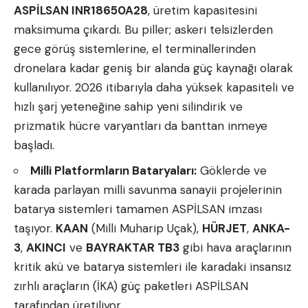
ASPİLSAN INR18650A28
, üretim kapasitesini
maksimuma çıkardı. Bu piller; askeri telsizlerden
gece görüş sistemlerine, el terminallerinden
dronelara kadar geniş bir alanda güç kaynağı olarak
kullanılıyor. 2026 itibarıyla daha yüksek kapasiteli ve
hızlı şarj yeteneğine sahip yeni silindirik ve
prizmatik hücre varyantları da banttan inmeye
başladı.
Milli Platformların Bataryaları:
Göklerde ve
karada parlayan milli savunma sanayii projelerinin
batarya sistemleri tamamen ASPİLSAN imzası
taşıyor.
KAAN
(Milli Muharip Uçak),
HÜRJET
,
ANKA-
3
,
AKINCI
ve
BAYRAKTAR TB3
gibi hava araçlarının
kritik akü ve batarya sistemleri ile karadaki insansız
zırhlı araçların (İKA) güç paketleri ASPİLSAN
tarafından üretiliyor.