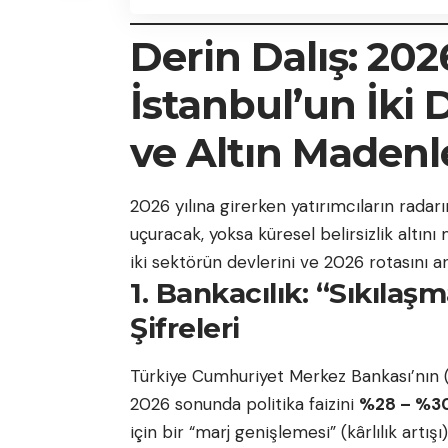
Derin Dalış: 202
İstanbul’un İki
ve Altın Madenl
2026 yılına girerken yatırımcıların radarı
uçuracak, yoksa küresel belirsizlik altı
iki sektörün devlerini ve 2026 rotasını an
1. Bankacılık: “Sıkıla
Şifreleri
Türkiye Cumhuriyet Merkez Bankası’nın (
2026 sonunda politika faizini
%28 – %3
için bir “marj genişlemesi” (kârlılık artışı