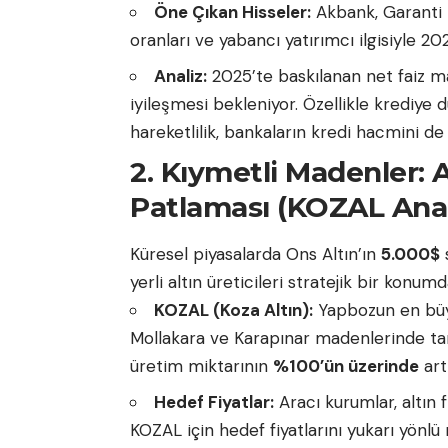
Öne Çıkan Hisseler:
Akbank, Garanti B
oranları ve yabancı yatırımcı ilgisiyle 20
Analiz:
2025’te baskılanan net faiz ma
iyileşmesi bekleniyor. Özellikle krediye
hareketlilik, bankaların kredi hacmini d
2. Kıymetli Madenler: 
Patlaması (KOZAL Anal
Küresel piyasalarda Ons Altın’ın
5.000$
s
yerli altın üreticileri stratejik bir konumd
KOZAL (Koza Altın):
Yapbozun en büyü
Mollakara ve Karapınar madenlerinde ta
üretim miktarının
%100’ün üzerinde
art
Hedef Fiyatlar:
Aracı kurumlar, altın f
KOZAL için hedef fiyatlarını yukarı yönl