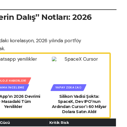
in Dalış” Notları: 2026
daki korelasyon, 2026 yılında portföy
ak.
LOJI HABERLERI
AMA İNCELEME
YAPAY ZEKA (AI)
pp’ın 2026 Devrimi
Silikon Vadisi Şokta:
e Masadaki Tüm
SpaceX, Dev IPO’nun
Yenilikler
Ardından Cursor’ı 60 Milyar
Dolara Satın Aldı!
 Gücü
Kritik Risk