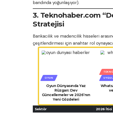
bandında yoğunlaşıyor).
3. Teknohaber.com “Der
Stratejisi
Bankacılık ve madencilik hisseleri arasın
çeşitlendirmesi için anahtar rol oynayac
TEKNO
OYUN
UYGUL
Oyun Dünyasında Yaz
WhatsA
Rüzgarı: Dev
v
Güncellemeler ve 2026’nın
Yeni Gözdeleri
Sektör
2026 İtici