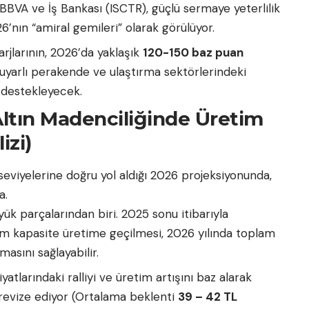
BVA ve İş Bankası (ISCTR), güçlü sermaye yeterlilik
26’nın “amiral gemileri” olarak görülüyor.
rjlarının, 2026’da yaklaşık
120-150 baz puan
 duyarlı perakende ve ulaştırma sektörlerindeki
e destekleyecek.
Altın Madenciliğinde Üretim
izi)
eviyelerine doğru yol aldığı 2026 projeksiyonunda,
a.
k parçalarından biri. 2025 sonu itibarıyla
m kapasite üretime geçilmesi, 2026 yılında toplam
masını sağlayabilir.
iyatlarındaki ralliyi ve üretim artışını baz alarak
ü revize ediyor (Ortalama beklenti
39 – 42 TL