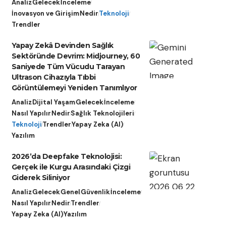
Analiz
Gelecek
İnceleme
İnovasyon ve Girişim
Nedir
Teknoloji
Trendler
Yapay Zekâ Devinden Sağlık
Sektöründe Devrim: Midjourney, 60
Saniyede Tüm Vücudu Tarayan
Ultrason Cihazıyla Tıbbi
Görüntülemeyi Yeniden Tanımlıyor
Analiz
Dijital Yaşam
Gelecek
İnceleme
Nasıl Yapılır
Nedir
Sağlık Teknolojileri
Teknoloji
Trendler
Yapay Zeka (AI)
Yazılım
2026’da Deepfake Teknolojisi:
Gerçek ile Kurgu Arasındaki Çizgi
Giderek Siliniyor
Analiz
Gelecek
Genel
Güvenlik
İnceleme
Nasıl Yapılır
Nedir
Trendler
Yapay Zeka (AI)
Yazılım