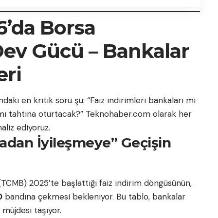
6’da Borsa
 Dev Gücü – Bankalar
eri
ndaki en kritik soru şu: “Faiz indirimleri bankaları mı
nı mı tahtına oturtacak?” Teknohaber.com olarak her
aliz ediyoruz.
şmadan İyileşmeye” Geçişin
TCMB) 2025’te başlattığı faiz indirim döngüsünün,
0
bandına çekmesi bekleniyor. Bu tablo, bankalar
) müjdesi taşıyor.